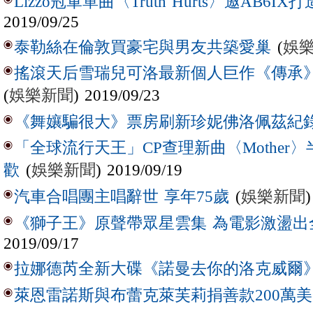
Lizzo冠軍單曲〈Truth Hurts〉邀AB6I
2019/09/25
(
娛
泰勒絲在倫敦買豪宅與男友共築愛巢
搖滾天后雪瑞兒可洛最新個人巨作《傳承》
(
娛樂新聞
) 2019/09/23
《舞孃騙很大》票房刷新珍妮佛洛佩茲紀
「全球流行天王」CP查理新曲〈Mother
(
娛樂新聞
) 2019/09/19
歡
(
娛樂新聞
)
汽車合唱團主唱辭世 享年75歲
《獅子王》原聲帶眾星雲集 為電影激盪出
2019/09/17
拉娜德芮全新大碟《諾曼去你的洛克威爾
萊恩雷諾斯與布蕾克萊芙莉捐善款200萬