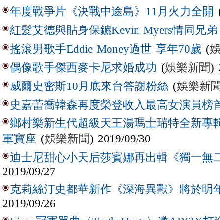
年度戰爭片《決戰中途島》11月火力全開
紅髮艾德與貼身保鑣Kevin Myers情同兄弟
(
搖滾男歌手Eddie Money過世 享年70歲
(
娛樂新聞
)
偶像歌手傑西麥卡尼求婚成功
(
娛樂新
威爾史密斯10月底來台答謝粉絲
史嘉蕾喬韓森再度榮登收入最高女演員榜
鄉村樂新生代超級天王湯瑪士瑞特全新專
(
娛樂新聞
) 2019/09/30
軍寶座
迪士尼甜心小天后莎賓娜再出輯《獨一無
2019/09/27
克莉絲汀史都華新作《深海異獸》將於明年
2019/09/26