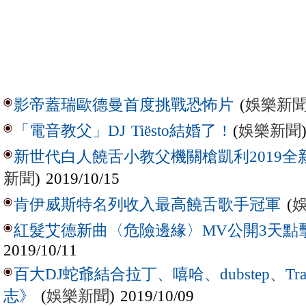
(
娛樂新
影帝蓋瑞歐德曼首度挑戰恐怖片
(
娛樂新聞
「電音教父」DJ Tiësto結婚了 !
新世代白人饒舌小教父機關槍凱利2019
新聞
) 2019/10/15
(
肯伊威斯特名列收入最高饒舌歌手冠軍
紅髮艾德新曲〈危險邊緣〉MV公開3天點
2019/10/11
百大DJ蛇爺結合拉丁、嘻哈、dubstep、T
(
娛樂新聞
) 2019/10/09
志》