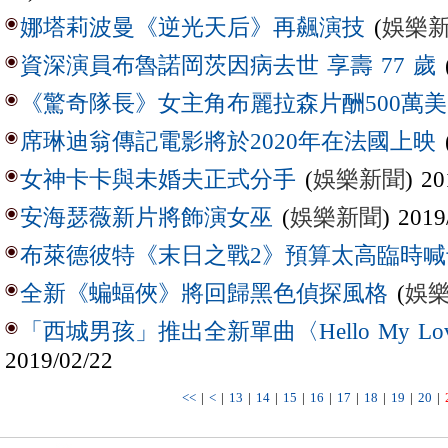
(
娛樂
娜塔莉波曼《逆光天后》再飆演技
資深演員布魯諾岡茨因病去世 享壽 77 歲
《驚奇隊長》女主角布麗拉森片酬500萬
席琳迪翁傳記電影將於2020年在法國上映
(
娛樂新聞
) 20
女神卡卡與未婚夫正式分手
(
娛樂新聞
) 2019
安海瑟薇新片將飾演女巫
布萊德彼特《末日之戰2》預算太高臨時喊
(
娛
全新《蝙蝠俠》將回歸黑色偵探風格
「西城男孩」推出全新單曲〈Hello My Lo
2019/02/22
<<
|
<
|
13
|
14
|
15
|
16
|
17
|
18
|
19
|
20
|