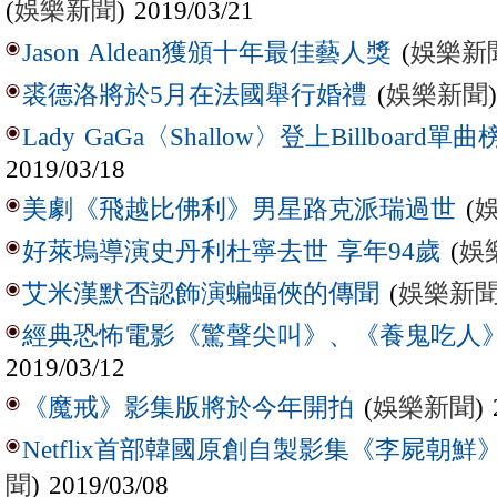
(
娛樂新聞
) 2019/03/21
(
娛樂新
Jason Aldean獲頒十年最佳藝人獎
(
娛樂新聞
裘德洛將於5月在法國舉行婚禮
Lady GaGa〈Shallow〉登上Billboard單
2019/03/18
(
美劇《飛越比佛利》男星路克派瑞過世
(
娛
好萊塢導演史丹利杜寧去世 享年94歲
(
娛樂新
艾米漢默否認飾演蝙蝠俠的傳聞
經典恐怖電影《驚聲尖叫》、《養鬼吃人
2019/03/12
(
娛樂新聞
)
《魔戒》影集版將於今年開拍
Netflix首部韓國原創自製影集《李屍朝鮮
聞
) 2019/03/08