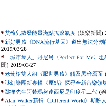
(
娛樂新聞
)
艾薇兒散發能量滿點搖滾氣度
新好男孩《DNA流行基因》道出無法分割
2019/03/28
「城市琴人」丹尼爾〈Perfect For Me
聞
) 2019/03/27
老菸槍雙人組《厭世男孩》觸及黑暗層面
謎幻樂團新專輯《原點》探尋全新音樂領
(
跳痛先生阿希瑪努達西尼是印度星二代
Alan Walker新輯《Different Wor