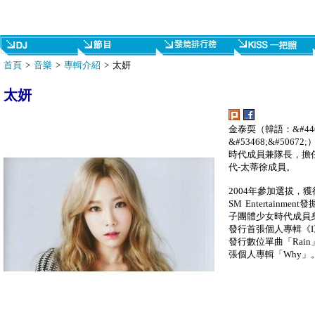
首頁
>
音樂
>
專輯介紹
> 太妍
太妍
金泰耎（韓語：&#4460
&#53468;&#5
時代成員兼隊長，擔任
代-太蒂徐成員。
2004年參加選拔，
SM Entertainm
子團體少女時代成員身份
發行首張個人專輯《I》
發行數位單曲「Rain」
張個人專輯「Why」