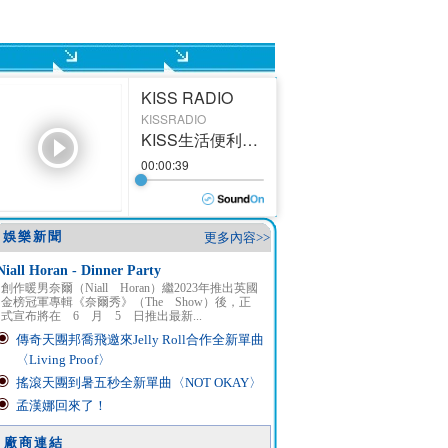
娛樂新聞
更多內容>>
Niall Horan - Dinner Party
創作暖男奈爾（Niall Horan）繼2023年推出英國
金榜冠軍專輯《奈爾秀》（The Show）後，正
式宣布將在 6 月 5 日推出最新...
傳奇天團邦喬飛邀來Jelly Roll合作全新單曲
〈Living Proof〉
搖滾天團到暑五秒全新單曲〈NOT OKAY〉
孟漢娜回來了！
廠商連結