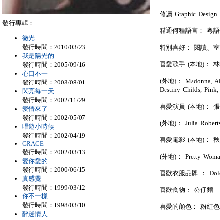
修讀 Graphic Design
發行專輯：
精通何種語言： 粵
微光
發行時間：2010/03/23
特別喜好： 閱讀、室內設計、
我是陽光的
喜愛歌手 (本地)： 
發行時間：2005/09/16
心口不一
(外地)： Madonna, Alic
發行時間：2003/08/01
Destiny Childs, P
閃亮每一天
發行時間：2002/11/29
喜愛演員 (本地)： 
愛情來了
發行時間：2002/05/07
(外地)： Julia Roberts,
唱遊小時候
發行時間：2002/04/19
喜愛電影 (本地)： 
GRACE
發行時間：2002/03/13
(外地)： Pretty Woman
愛你愛的
發行時間：2000/06/15
喜歡衣服品牌 ： Dolce & 
真感覺
發行時間：1999/03/12
喜歡食物： 公仔麵
你不一樣
發行時間：1998/03/10
喜愛的顏色： 粉紅
醉迷情人