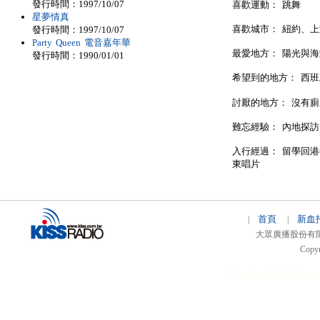
發行時間：1997/10/07
喜歡運動： 跳舞
星夢情真
喜歡城市： 紐約、
發行時間：1997/10/07
Party Queen 電音嘉年華
最愛地方： 陽光與
發行時間：1990/01/01
希望到的地方： 西
討厭的地方： 沒有廁
難忘經驗： 內地探
入行經過： 留學回
東唱片
首頁
新血
|
|
大眾廣播股份有限公司 
Copyr
51relaw
300714
nfc ta