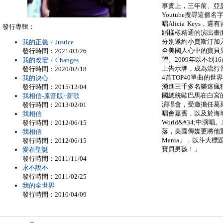
事實上，三年前、亞
Youtube搜尋這
唱Alicia Keys，
發行專輯：
蹈樣樣精通的演出畫
分別邀約小賈斯汀加
我的正義 / Justice
全美國人心中的寶貝
發行時間：2021/03/26
望。2009年以不到
我的改變 / Changes
上告示牌，成為流行
發行時間：2020/02/18
4首TOP40單曲的
我的決心
湧進三千多名樂迷瘋
發行時間：2015/12/04
國總統歐巴馬在白宮
我相信-原音版+新歌
演唱會，受邀擔任葛
發行時間：2013/02/01
唱會嘉賓，以及於海地賑災
我相信
World&#34;中演唱
發行時間：2012/06/15
落，美國傳媒更將他驚
我相信
Mania」，以斗大
發行時間：2012/06/15
寶貝男孩！」
愛在聖誕
發行時間：2011/11/04
永不說不
發行時間：2011/02/25
我的全世界
發行時間：2010/04/09