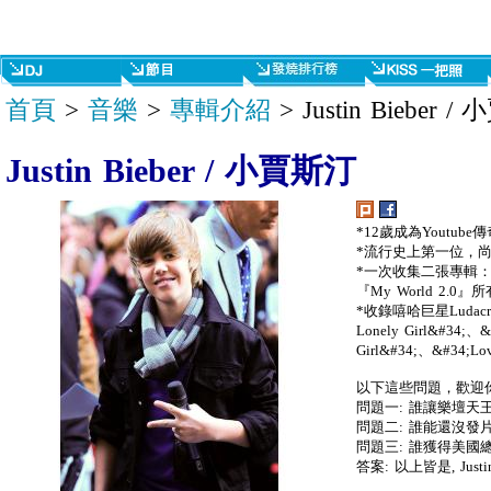
首頁
>
音樂
>
專輯介紹
> Justin Bieber 
Justin Bieber / 小賈斯汀
*12歲成為Youtub
*流行史上第一位，
*一次收集二張專輯：20
『My World 2.0
*收錄嘻哈巨星Ludacris
Lonely Girl&#34;、&
Girl&#34;、&#34;L
以下這些問題，歡迎
問題一: 誰讓樂壇天
問題二: 誰能還沒發片
問題三: 誰獲得美國
答案: 以上皆是, Just