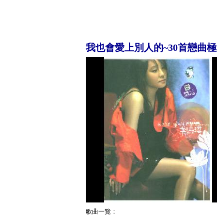
我也會愛上別人的~30首戀曲
歌曲一覽：