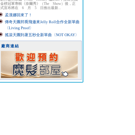
金榜冠軍專輯《奈爾秀》（The Show）後，正
式宣布將在 6 月 5 日推出最新...
孟漢娜回來了！
傳奇天團邦喬飛邀來Jelly Roll合作全新單曲
〈Living Proof〉
搖滾天團到暑五秒全新單曲〈NOT OKAY〉
廠商連結