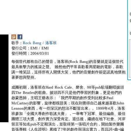
歌手：
Rock Bang / 洛客班
發行公司：EMI / EMI
發行時間：2004/03/01
每個世代都有自己的聲音，洛客班(Rock Bang)的音樂就是這個世代
最具衝擊力的搖滾之聲。 雖然他們平常喜歡看周星馳的電影，喜歡
講一堆笑話，逗得所有人開懷大笑，他們的音樂創作卻是認真地懷抱
著夢想與堅持。
成團初期，洛客班在Hard Rock Cafe、犛舍、98等pub駐場翻唱披頭
四The Beatles的歌曲。披頭四不只是他們學習的對象，更是他們的
啟蒙恩師，主唱王爺表示：「我們早期的創作受到比較多Paul
McCartney的影響，旋律都很甜美；現在則覺得自己越來越喜歡John
Lennon的東西，有一些深沉的想法不斷冒出來」。1999年4月，洛客
班參加「全國大專創作歌謠大賽」，一舉奪下冠軍、最佳編曲、最佳
團體三項大獎，創作實力深受肯定。退伍後，繼續在地下社會、河岸
留言等知名pub不定期演出，並取得第一張唱片合約，開始製作樂團
首張專輯《人生證明》累積了7年的創作與演出實力，而且詞+曲+編