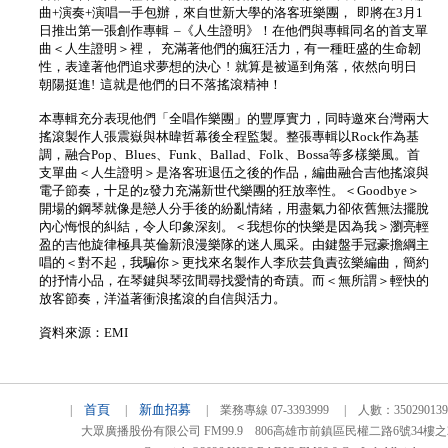
曲+演奏+演唱一手包辦，來自世新大學的洛客班樂團， 即將在3月1
日推出第一張創作專輯 –《人生證明》！在他們與專輯同名的首支單
曲＜人生證明＞裡， 充滿著他們的瘋狂活力，有一種旺盛的生命韌
性，表達著他們追求夢想的決心 ! 就算是被逼到角落，依然向明日
朝陽挺進! 這就是他們的日不落搖滾精神！
本專輯充分表現他們「全唱作樂團」的豐厚實力，同時邀來台灣兩大
搖滾製作人張震嶽與林暐哲幕後全程監製。整張專輯以Rock作為基
調，融合Pop、Blues、Funk、Ballad、Folk、Bossa等多樣樂風。首
支單曲＜人生證明＞是洛客班退伍之後的作品，編曲融合吉他搖滾與
電子節奏，十足的z發力充滿新世代樂團的狂放率性。＜Goodbye＞
開場的鋼琴就像是戀人分手後的紛亂情緒，用盡氣力卻依舊無法擺脫
內心悔恨的糾結，令人印象深刻。＜我想你的快樂是因為我＞瀏亮輕
盈的吉他旋律極具英倫新浪漫樂隊的迷人風采。由鍵盤手冠豪擔綱主
唱的＜對不起，我騙你＞更找來名製作人李欣芸負責弦樂編曲，簡約
的抒情小品，在琴鍵與琴弦間尋找愛情的奇蹟。而＜無所謂＞輕快的
放客節奏，洋溢著衝浪搖滾的自信與活力。
資料來源：EMI
首頁
新血招募
|
|
| 業務專線 07-3393999 | 人數：3502901
大眾廣播股份有限公司 FM99.9 806高雄市前鎮區民權二路6號34樓之2 TEL