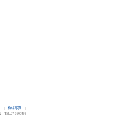
粉絲專頁
39 |
|
:07-3365888