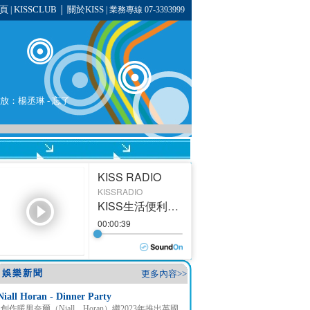
頁
KISSCLUB
關於KISS
|
│
| 業務專線 07-3393999
播放：
楊丞琳
-
忘了
娛樂新聞
更多內容>>
Niall Horan - Dinner Party
創作暖男奈爾（Niall Horan）繼2023年推出英國