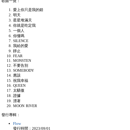
歌曲一覽：
愛上你只是我的錯
明天
星星堆滿天
你就是吃定我
一個人
你懂嗎
SILENCE
我給的愛
靜止
FEAR
MONSTEN
不要告別
SOMEBODY
應該
祝我幸福
QUEEN
太驕傲
證據
漂著
MOON RIVER
發行專輯：
Flow
發行時間：2023/09/01