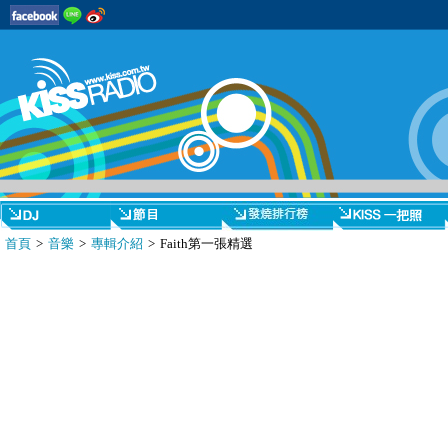
首頁
>
音樂
>
專輯介紹
> Faith第一張精選