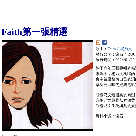
Faith第一張精選
歌手：
Faith / 楊乃文
發行公司：滾石 / ROC
發行時間：2004/01/09
除了六年三張專輯的精
專輯中，楊乃文獨唱的
會中首度發表自己的詞
草所開口唱的經典電影第
◎楊乃文最溫柔的暴烈
◎楊乃文最暴烈的溫柔
◎楊乃文生死與共的愛
資料來源：滾石