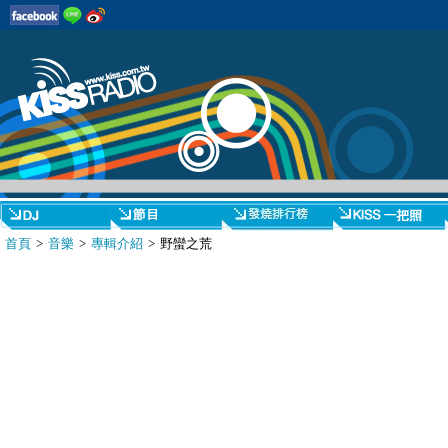
首頁
>
音樂
>
專輯介紹
> 野蠻之荒