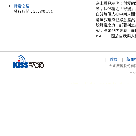
為上看見端倪：對愛的渴
野蠻之荒
等，我們稱之「野蠻」
發行時間：2023/01/01
自於每個人心中尚未開
是黃沙荒漠也綠意盎然，
股野蠻之力，試著與之
智，湧泉般的靈感。而
PoLin 、關於自我
首頁
新血
|
|
大眾廣播股份有限公司 
Copyr
51relaw
300714
nfc tag
smart card smart
hi