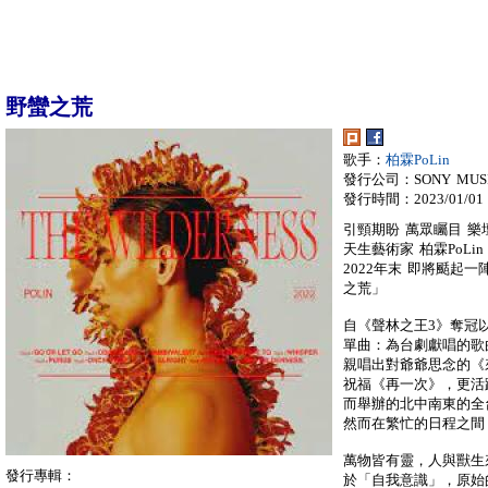
野蠻之荒
歌手：
柏霖PoLin
發行公司：SONY MUS
發行時間：2023/01/01
引頸期盼 萬眾矚目 樂
天生藝術家 柏霖PoLi
2022年末 即將颳起一
之荒」
自《聲林之王3》奪冠以
單曲：為台劇獻唱的歌
親唱出對爺爺思念的《
祝福《再一次》，更活
而舉辦的北中南東的全
然而在繁忙的日程之間，
萬物皆有靈，人與獸生
發行專輯：
於「自我意識」，原始