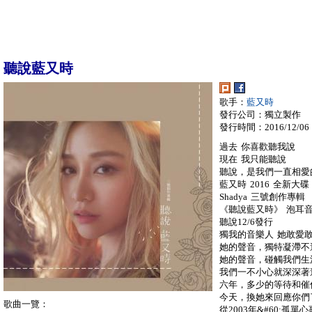
聽說藍又時
歌手：
藍又時
發行公司：獨立製作
發行時間：2016/12/06
過去 你喜歡聽我說
現在 我只能聽說
聽說，是我們一直相愛
藍又時 2016 全新大碟
Shadya 三號創作專輯
《聽說藍又時》 泡耳
聽說12/6發行
獨我的音樂人 她敢愛
她的聲音，獨特凝滯不
她的聲音，碰觸我們生
我們一不小心就深深著
六年，多少的等待和催
今天，換她來回應你們
歌曲一覽：
從2003年&#60;孤單心