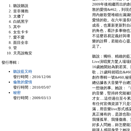
2009年後相繼而出的創作
聽說聽說
敦的愛情&#62;，到現
並非擁抱
用內斂歌聲堆砌出滿滿
太傻了
愛情的歌。在六年漫長
白紙黑字
成長，也重新更新對自
其中
的角色，看許多事物也
女生卡卡
不這麼容易定義好與壞
愛不愛
樂的詮釋，若能在心靈
面目全非
足了。
管
天亮說晚安
聽說：獨特、精緻的藍
Live演唱實力驚人場
發行專輯：
16歲她開始為劉若英
聽說藍又時
歌，21歲時就唱出&#6
發行時間：2016/12/06
創作專輯一號&#60;秘密
倫敦的愛情
總佔據各大音樂平台總
發行時間：2010/05/07
一想做的事。她說：『
秘密
的音樂，堅持終究能被
發行時間：2009/03/13
才女.....這些過往
有任何宣傳資源下只是
滿，用音樂live形式
真正擁有的，是誰也取
我懂孤單、我懂傷痛、
好多人問她，妳怎麼能
能讓人感同身受？她說