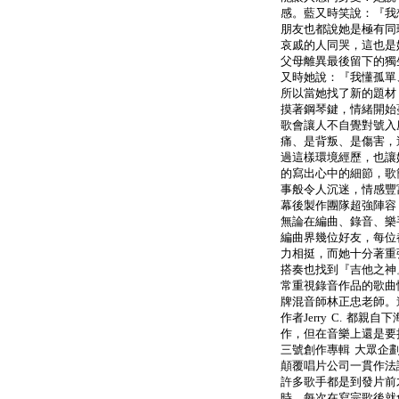
感。藍又時笑說：『我
朋友也都說她是極有同
哀戚的人同哭，這也是
父母離異最後留下的獨
又時她說：『我懂孤單
所以當她找了新的題材
摸著鋼琴鍵，情緒開始
歌會讓人不自覺對號入
痛、是背叛、是傷害，
過這樣環境經歷，也讓
的寫出心中的細節，歌
事般令人沉迷，情感豐
幕後製作團隊超強陣容
無論在編曲、錄音、樂
編曲界幾位好友，每位
力相挺，而她十分著重
搭奏也找到『吉他之神
常重視錄音作品的歌曲
牌混音師林正忠老師。連
作者Jerry C. 都
作，但在音樂上還是要
三號創作專輯 大眾企
顛覆唱片公司一貫作法
許多歌手都是到發片前
時，每次在寫完歌後就