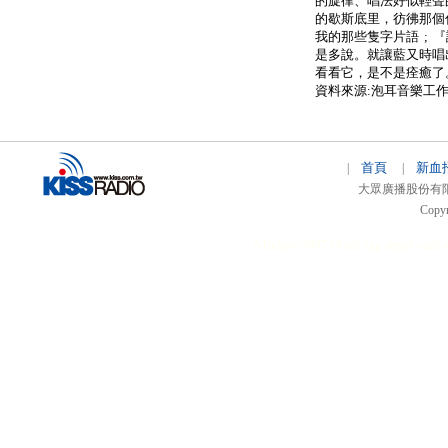
的旋律、唱法好似輕聲
的歇斯底里，彷彿那個
我的那些隻字片語 ; 
是多說。就讓藍又時唱
看看它，是不是痊癒了
資料來源:泡耳音樂工
首頁
新血
|
|
大眾廣播股份有限公司 
Copyr
51relaw
300714
nfc tag
smart card 