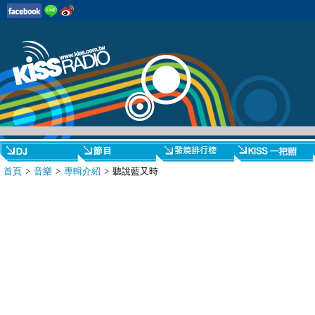
首頁
>
音樂
>
專輯介紹
> 聽說藍又時