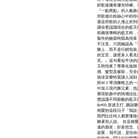
的歌迷擁有優先特權。
『一點再點』的人氣曲
些歌做出粉絲心中的排
過這些歌的人僅止於到
讓你更認識現在的藍又
前兩張專輯的藍又時，
製作的她當時因為預算
不注意。只因她認為『
樂上，而不是行銷包裝
的五官，讓更多人看見
見。』這句看似平淡的
又時找來了專業化妝師
感、髮型及服裝，完全
俱佳音樂特質讓人深刻
與ＭＶ導演陳映之的一
中加入現代舞元素，也
展現歌曲中的情感拉扯
楚認識不同面貌的藍又
&#60;首波主打_聽說聽
相愛的這段日子『我說、
我們比任何人都更懂彼
聽著別人說。 在這個
遠的朋友，好多想念、
寂寞 ; 我不說，是怕你