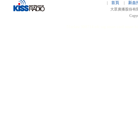
首頁
新血
|
|
大眾廣播股份有限公司 
Copyr
51relaw
300714
nfc tag
smart card smart
hi