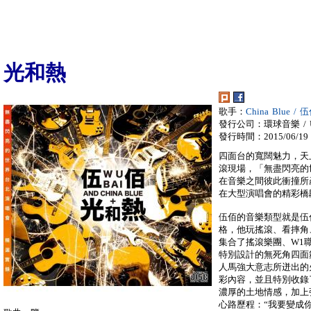
光和熱
歌手：
China Blue / 
發行公司：環球音樂 / Univ
發行時間：2015/06/19
四面台的寬闊魅力，天
滾現場，「無盡閃亮的世界
在音樂之間彼此衝撞所
在大型演唱會的精彩橋
伍佰的音樂類型就是伍
格，他玩搖滾、看摔角
集合了搖滾樂團、W1
特別設計的無死角四面
人馬強大意志所迸出的火
彩內容，並且特別收錄了
濃厚的土地情感，加上
心路歷程：“我要變成