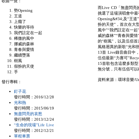
歌曲一覽：
而Live CD「無盡
勢Opening
挑選了這場演唱會中最
王道
Opening&#34;及
上癮了
扮的天使”，首次在大
快樂的等待
風中”“我們註定在一起
我們註定在一起
威的森林”“青春與愛情
稀微的風中
的“樹風”，以及伍佰
挪威的森林
風格迥異的新歌“光和
青春與愛情
13首 Live錄音曲目中
繼續墮落
伍佰最新“力賽可”Rec
樹風
15首歌包含這麼多類
假扮的天使
無分號，只有伍佰可以
手
資料來源：環球音樂/Unive
發行專輯：
釘子花
發行時間：2016/12/28
光和熱
發行時間：2015/06/19
無盡閃亮的哀愁
發行時間：2013/12/24
“生命的現場”Life Live
發行時間：2012/12/21
單程車票