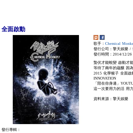
全面啟動
歌手：
Chemical Mon
發行公司：擎天娛樂 / S
發行時間：2014/12/26
蟄伏才能蛻變 啟動才
等待了兩年的蘊釀 因
2015 化學猴子 全面啟
INNOVATION
「陪在你身邊」YOUT
這一次要用力的活 用力
資料來源：擎天娛樂
發行專輯：