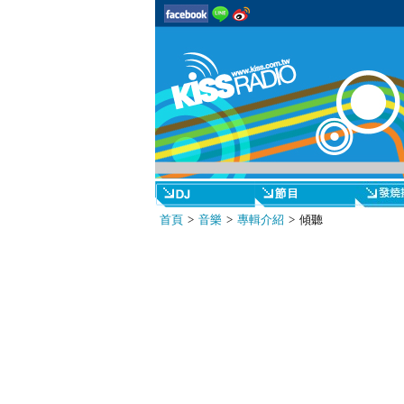
首頁
>
音樂
>
專輯介紹
> 傾聽