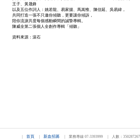
王子、黃晟鋒
以及五位作詞人：姚若龍、易家揚、馬嵩惟、陳信延、吳易緯，
共同打造一張不只邀你傾聽，更要讓你傾訴，
陪你流淚共度每個感動瞬間的誠摯專輯。
陳威全第二張個人全創作專輯「傾聽」
資料來源：滾石
首頁
新血招募
|
|
| 業務專線 07-3393999 | 人數：3502872