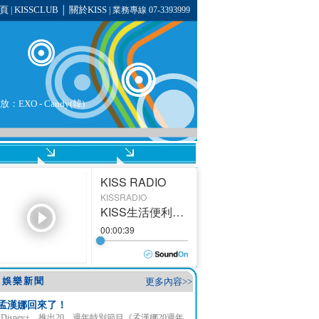
頁
KISSCLUB
關於KISS
|
│
| 業務專線 07-3393999
播放：
EXO
- Candy(韓)
娛樂新聞
更多內容>>
孟漢娜回來了！
Disney+ 推出20 週年特別節目《孟漢娜20週年