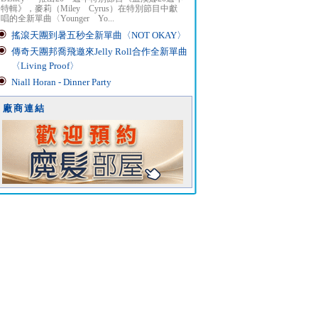
特輯》，麥莉（Miley Cyrus）在特別節目中獻
唱的全新單曲〈Younger Yo...
搖滾天團到暑五秒全新單曲〈NOT OKAY〉
傳奇天團邦喬飛邀來Jelly Roll合作全新單曲
〈Living Proof〉
Niall Horan - Dinner Party
廠商連結