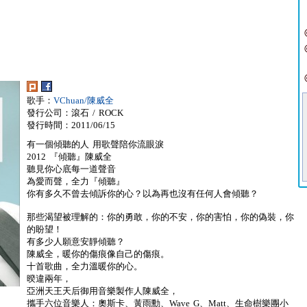
歌手：
VChuan/陳威全
發行公司：滾石 / ROCK
發行時間：2011/06/15
有一個傾聽的人 用歌聲陪你流眼淚
2012 『傾聽』陳威全
聽見你心底每一道聲音
為愛而聲，全力『傾聽』
你有多久不曾去傾訴你的心？以為再也沒有任何人會傾聽？
那些渴望被理解的：你的勇敢，你的不安，你的害怕，你的偽裝，你
的盼望！
有多少人願意安靜傾聽？
陳威全，暖你的傷痕像自己的傷痕。
十首歌曲，全力溫暖你的心。
暌違兩年，
亞洲天王天后御用音樂製作人陳威全，
攜手六位音樂人：奧斯卡、黃雨勳、Wave G、Matt、生命樹樂團小