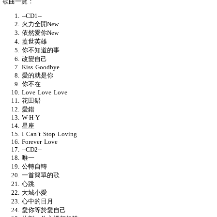
歌曲一覽：
--CD1--
火力全開New
依然愛你New
蓋世英雄
你不知道的事
改變自己
Kiss Goodbye
愛的就是你
你不在
Love Love Love
花田錯
愛錯
W-H-Y
星座
I Can`t Stop Loving
Forever Love
--CD2--
唯一
公轉自轉
一首簡單的歌
心跳
大城小愛
心中的日月
愛你等於愛自己