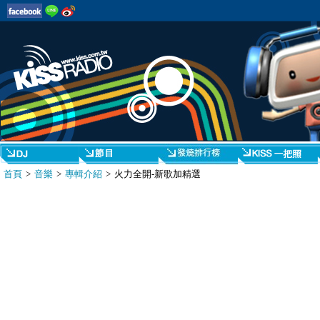
首頁
>
音樂
>
專輯介紹
> 火力全開-新歌加精選