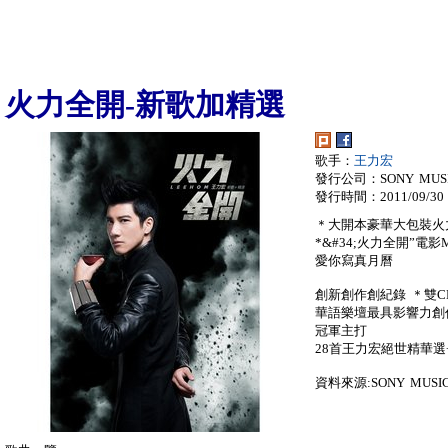
火力全開-新歌加精選
歌手：
王力宏
發行公司：SONY MUS
發行時間：2011/09/30
＊大開本豪華大包裝火
*&#34;火力全開”
愛你寫真月曆
創新創作創紀錄 ＊雙CD
華語樂壇最具影響力創
冠軍主打
28首王力宏絕世精華選
資料來源:SONY MUSI