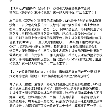
慕。
【飛車追夕陽拍MV《崇拜你》 沙灘引女校生圍觀要求合照
導演說《崇拜你》還沒拍完就引來一群人崇拜你 可以收工了！】
為了表現《崇拜你》這首歌的慵懶愉悅，MV場景特別選在淡水海邊
沙灘上，以夕陽為背景拍攝，沒想到在前往淡水的路上遇上大堵車，
整車工作人員看著太陽一公分一公分下降很是著急，等到終於過了堵
車路段，司機開始飛車趕路奔向海邊。終於趕上最後30分鐘的夕
陽，拍到了海面上金光閃爍的美麗景色，劉力揚則是看到準備好的彩
色氣球就HIGH了，一直玩氣球自娛娛人。一共只拍了兩次導演就說
OK了，直誇玩得很開心很好看。期間還引起女校生圍觀要求合照，
但因不方便被導演婉拒。數位女學生表示劉力揚在他們學校比男歌手
還受歡迎，還一直要求留下工作人員電話，希望可以邀請力揚來學校
表演。導演還跟力揚開玩笑說，拍《崇拜你》MV很有成就感，還沒
拍完就引來一群人崇拜你了，可以收工了！
【史上走路畫面最多的MV《禮物》 磨破腳忍痛來回走五公里 猛男
燈光師應徵當《禮物》 劉力揚喜歡的男生類型“沒有規律”】
為了表現《禮物》這首歌一路走來的漫漫心路歷程都是禮物，MV想
必已成史上最多走路畫面的MV！劇情一開始場景是在舞臺的後臺，
力揚補著妝調整呼吸看似準備登臺演唱，沒想到掀開布幕走出去不是
舞臺，竟是一段城裏的小路，力揚一直走著唱著，一路往草原走去。
寓意歌唱著、思考著這一路走來。於是為了拍攝這一段從城市走到草
原的場景，力揚將這兩百多米路走了二十幾趟，算算將近五公里，由