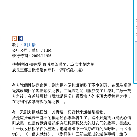
歌手：
劉力揚
發行公司：華研 / HIM
發行時間：2009/11/06
轉寄禮物 轉寄愛 倔強並溫暖的北京女生劉力揚
成長三部曲概念迷你專輯 《轉寄劉力揚》
有人說個性決定命運，劉力揚的倔強讓她吃了不少苦頭。在因為腳傷
從萬眾矚目的舞臺消失之後。在抗震期間《眼淚笑了》感動了數千萬
人之後，在首張專輯《我就是這樣》獲得海內外多項大獎肯定之後，
在得到許多掌聲與誤解之後…。
有一天劉力揚感悟說，其實這一切對我來說都是禮物。
於是這張成長三部曲的概念迷你專輯誕生了。這不只是劉力揚的心情
與成長，也是你我身邊很多為理想夢想努力的朋友們的故事。是總結
上一段收穫後的自我整理，也是追求下一個巔峰前的深呼吸。由《禮
物》、《一個人就好》、《崇拜你》三部曲組成的迷你專輯，邀你一