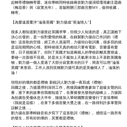
起轉寄禮物轉寄愛。迷你專輯同時收錄兩首劉力揚演唱電視劇主題曲
《梅花香》與《寂寞光年》。首版附贈三部曲完整MV，值得收藏，
轉寄。
【為愛遠渡重洋“淪落英國” 劉力揚成“英淪情人”】
很多人都知道劉力揚曾赴英國求學，但很少人知道的是，真正讓她下
決心出發的，是一份對愛情的執著。在錄製劉力揚自己作詞的《禮
物》這首歌的空擋，經工作人員逼問，力揚坦白歌詞裏，很多寫的就
是這段期間的心情。那時候很天真的相信只要有電影、音樂還有愛
情，日子就能過了。但到了英國才知道兩個人的學校距離其實很遠，
要碰一次面很不容易。於是水土不服加上天氣寒冷加上不喜歡英國食
物，劉力揚一個人度過了大部分寂寞寒冷的日子，簡直可以用“淪落
英國”來形容。工作人員則笑稱劉力揚可真的是英倫情人了，淪落的
淪！
領悟好的壞的都是禮物 新銳詞人劉力揚一夜寫成《禮物》
回國之後，力揚選擇到深圳工作，然後因緣際會參加了超級女聲的比
賽，接下來的故事你我都知道了，在賽後發光發熱的巔峰上，力揚因
為拍廣告受傷休息大半年，隨後加入華研國際音樂發行了首張專輯
《我就是這樣》，在拿下多個音樂大獎之後，在一路得到許多掌聲與
誤解之後…。
劉力揚在新專輯錄音前夕寫下了這首歌詞《禮物》。感悟這一路所有
的發生，所有好的壞的，其實都是禮物。