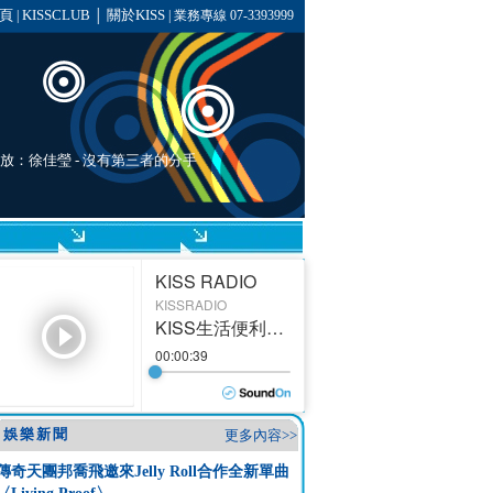
頁
KISSCLUB
關於KISS
|
│
| 業務專線 07-3393999
播放：
徐佳瑩
- 沒有第三者的分手
娛樂新聞
更多內容>>
傳奇天團邦喬飛邀來Jelly Roll合作全新單曲