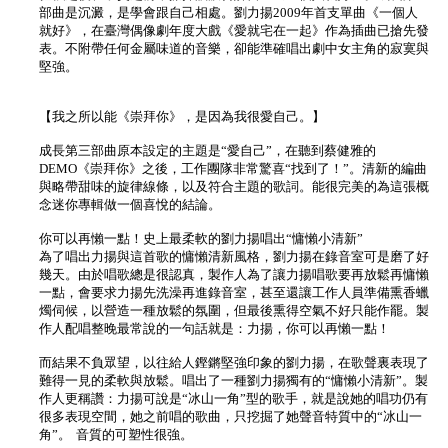
部曲是沉澱，是學會跟自己相處。劉力揚2009年首支單曲《一個人
就好》，在臺灣偶像劇年度大戲《愛就宅在一起》作為插曲已搶先發
表。不附帶任何金屬味道的音樂，卻能準確唱出劇中女主角的寂寞與
堅強。
【我之所以能《崇拜你》，是因為我很愛自己。】
成長第三部曲原本設定的主題是“愛自己”，在聽到蔡健雅的
DEMO《崇拜你》之後，工作團隊非常驚喜“找到了！”。清新的編曲
與略帶甜味的旋律線條，以及符合主題的歌詞。能很完美的為這張概
念迷你專輯做一個喜悅的結論。
你可以再懶一點！史上最柔軟的劉力揚唱出“慵懶小清新”
為了唱出力揚與這首歌的慵懶清新風格，劉力揚在錄音室可是磨了好
幾天。由於唱歌總是很認真，製作人為了讓力揚唱歌要再放鬆再慵懶
一點，會要求力揚先洗澡再進錄音室，甚至還讓工作人員準備熏香蠟
燭伺候，以營造一種放鬆的氛圍，但最後熏得空氣不好只能作罷。製
作人配唱整晚最常說的一句話就是：力揚，你可以再懶一點！
而結果不負眾望，以往給人鏗鏘堅強印象的劉力揚，在歌聲裏表現了
難得一見的柔軟與放鬆。唱出了一種劉力揚獨有的“慵懶小清新”。製
作人更稱讚：力揚可說是“冰山一角”型的歌手，就是說她的唱功仍有
很多表現空間，她之前唱的歌曲，只挖掘了她聲音特質中的“冰山一
角”。 音質的可塑性很強。