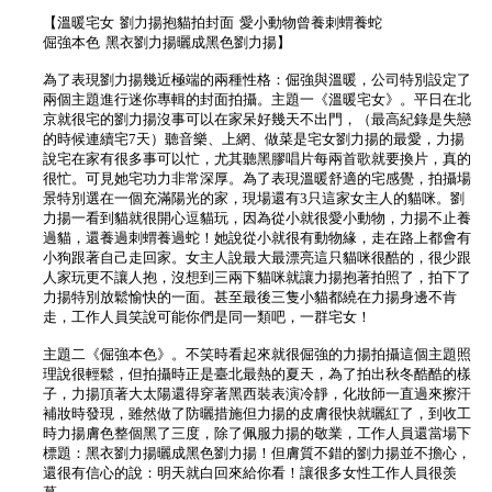
【溫暖宅女 劉力揚抱貓拍封面 愛小動物曾養刺蝟養蛇
倔強本色 黑衣劉力揚曬成黑色劉力揚】
為了表現劉力揚幾近極端的兩種性格：倔強與溫暖，公司特別設定了
兩個主題進行迷你專輯的封面拍攝。主題一《溫暖宅女》。平日在北
京就很宅的劉力揚沒事可以在家呆好幾天不出門，（最高紀錄是失戀
的時候連續宅7天）聽音樂、上網、做菜是宅女劉力揚的最愛，力揚
說宅在家有很多事可以忙，尤其聽黑膠唱片每兩首歌就要換片，真的
很忙。可見她宅功力非常深厚。為了表現溫暖舒適的宅感覺，拍攝場
景特別選在一個充滿陽光的家，現場還有3只這家女主人的貓咪。劉
力揚一看到貓就很開心逗貓玩，因為從小就很愛小動物，力揚不止養
過貓，還養過刺蝟養過蛇！她說從小就很有動物緣，走在路上都會有
小狗跟著自己走回家。女主人說最大最漂亮這只貓咪很酷的，很少跟
人家玩更不讓人抱，沒想到三兩下貓咪就讓力揚抱著拍照了，拍下了
力揚特別放鬆愉快的一面。甚至最後三隻小貓都繞在力揚身邊不肯
走，工作人員笑說可能你們是同一類吧，一群宅女！
主題二《倔強本色》。不笑時看起來就很倔強的力揚拍攝這個主題照
理說很輕鬆，但拍攝時正是臺北最熱的夏天，為了拍出秋冬酷酷的樣
子，力揚頂著大太陽還得穿著黑西裝表演冷靜，化妝師一直過來擦汗
補妝時發現，雖然做了防曬措施但力揚的皮膚很快就曬紅了，到收工
時力揚膚色整個黑了三度，除了佩服力揚的敬業，工作人員還當場下
標題：黑衣劉力揚曬成黑色劉力揚！但膚質不錯的劉力揚並不擔心，
還很有信心的說：明天就白回來給你看！讓很多女性工作人員很羡