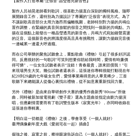
【製作人打造專屬“泛假音”晶瑩透亮新音色】
製作人呂禎晃老師看到歌詞，很喜歡力揚直白深刻的獨特風格。隨即
展開錄音工作，還特別為力揚設計了專屬的“泛假音”表現方式。為了
不讓副歌高音部分太用力激昂而偏離氛圍，老師特別對力揚的共鳴位
置作調整，在緊繃的真音與放鬆的假音之間找到一個新的共鳴點。力
揚在這個點上能發出一種晶瑩透亮的新音色，共鳴方式宛如鐘聲震盪
的泛音。這個新音色的辨識度很高且具有挑戰性，讓劉力揚錄完音後
一邊喊累一邊還大呼過癮。
而在公司舉辦的聚焦試聽會上，重點歌曲《禮物》引起了很多好評認
同。反應很好的一句歌詞“可笑到想要你賠給我時間，愛情有時廉價
得可憐”，一位女生試聽者表示“沒錯！青春最貴，誰來賠償我！”引
來現場男生大笑。幾位試聽者還表示，這張迷你專輯很能打動現在年
紀20到29歲的七年級女生們，愛情事業兩得意的人畢竟稀少，三首
歌聽下來總能讓人從傷心裏找出禮物，從不如意裏重新找回力量。
另外《禮物》是由來自華研創作大賽的優秀作曲新秀“80time”所做
曲，同時被新加坡電視劇《雙子星》選為主題曲並指定由劉力揚演
唱，但應劇情需要而有了歌詞雙生版本《寂寞光年》，亦同時收錄在
這張迷你專輯裏。
【明白這一切都是《禮物》之後，學會享受《一個人就好》
臺灣偶像劇年度大戲《愛就宅在一起》插曲】
倔強之後、寂寞之前，擦掉眼淚告訴自己《一個人就好》。成長第二