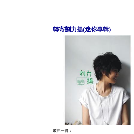
轉寄劉力揚(迷你專輯)
歌曲一覽：