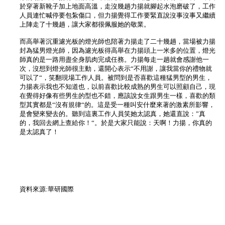
於穿著新靴子加上地面高溫，走沒幾趟力揚就腳起水泡磨破了，工作
人員連忙喊停要包紮傷口，但力揚覺得工作要緊直說沒事沒事又繼續
上陣走了十幾趟，讓大家都很佩服她的敬業。
而高舉著沉重濾光板的燈光師也陪著力揚走了二十幾趟，當場被力揚
封為猛男燈光師，因為濾光板得高舉在力揚頭上一米多的位置，燈光
師真的是一路用盡全身肌肉完成任務。力揚每走一趟就會感謝他一
次，沒想到燈光師很主動，還開心表示“不用謝，讓我當你的禮物就
可以了“，笑翻現場工作人員。被問到是否喜歡這種猛男型的男生，
力揚表示我也不知道也，以前喜歡比較成熟的男生可以照顧自己，現
在覺得好像有些男生的型也不錯，應該說女生跟男生一樣，喜歡的類
型其實都是“沒有規律“的。這是受一種叫安什麼來著的激素所影響，
是會變來變去的。聽到這裏工作人員笑她太認真，她還直說：”真
的，我回去網上查給你！“。於是大家只能說：天啊！力揚，你真的
是太認真了！
資料來源:華研國際