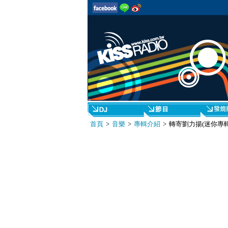
首頁
>
音樂
>
專輯介紹
> 轉寄劉力揚(迷你專輯