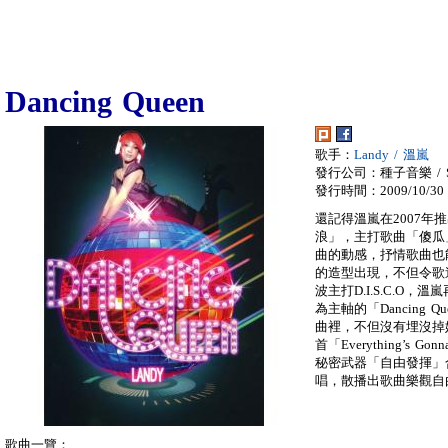
Dancing Queen
歌手：
Landy / 溫嵐
發行公司：種子音樂 / SE
發行時間：2009/10/30
還記得溫嵐在2007
浪」，主打歌曲「傻瓜
曲的動感，抒情歌曲也
的造型出現，不但令歌
波主打D.I.S.C.
為主軸的「Dancing
曲裡，不但沒有埋沒掉
首「Everything’s 
秘密武器「自由發揮」
唱，散播出歌曲樂觀自
歌曲一覽：