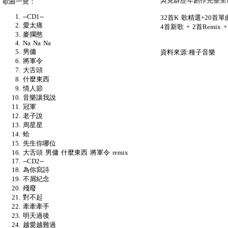
吳克群歷年創作完整呈
歌曲一覽：
--CD1--
32首K 歌精選+20首單
愛太痛
4首新歌 + 2首Remix
麥擱憨
Na Na Na
男傭
資料來源:種子音樂
將軍令
大舌頭
什麼東西
情人節
音樂讓我說
冠軍
老子說
周星星
蛤
先生你哪位
大舌頭 男傭 什麼東西 將軍令 remix
--CD2--
為你寫詩
不屑紀念
殘廢
對不起
牽牽牽手
明天過後
越愛越難過