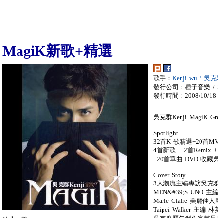
MagiK新歌+精選
歌手：
Kenji wu / 吳
發行公司：種子音樂 / SE
發行時間：2008/10/18
吳克群Kenji MagiK G
Spotlight
32首K 歌精選+20首M
4首新歌 + 2首Remix
+20首單曲 DVD 收
Cover Story
3大潮流主編專訪吳克
MEN&#39;S UNO 
Marie Claire 美
Taipei Walker 主編 