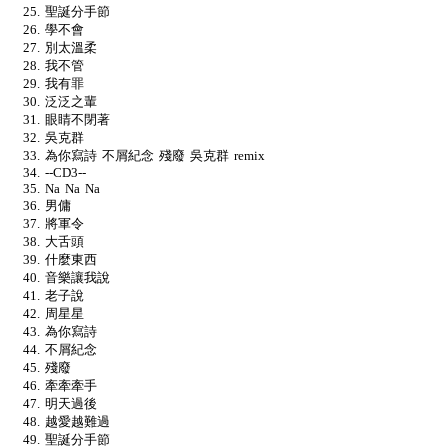
聖誕分手節
學不會
別太溫柔
我不管
我有罪
泛泛之輩
眼睛不閉著
吳克群
為你寫詩 不屑紀念 殘廢 吳克群 remix
--CD3--
Na Na Na
男傭
將軍令
大舌頭
什麼東西
音樂讓我說
老子說
周星星
為你寫詩
不屑紀念
殘廢
牽牽牽手
明天過後
越愛越難過
聖誕分手節