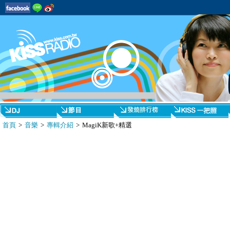
首頁
>
音樂
>
專輯介紹
> MagiK新歌+精選