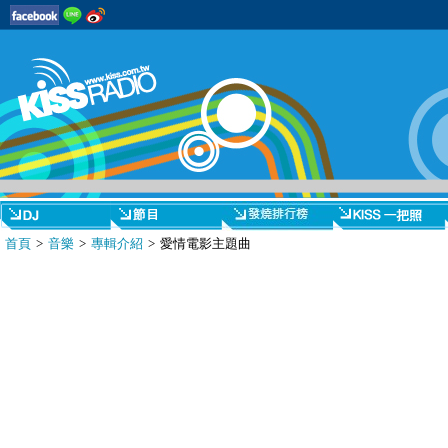
首頁
>
音樂
>
專輯介紹
> 愛情電影主題曲