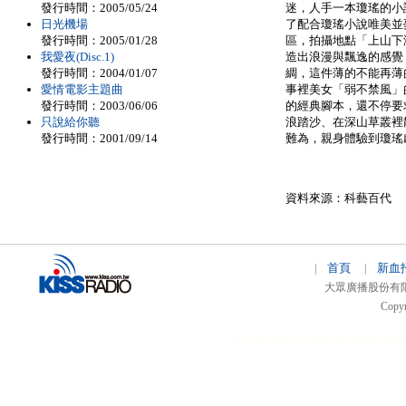
發行時間：2005/05/24
迷，人手一本瓊瑤的小
日光機場
了配合瓊瑤小說唯美並
發行時間：2005/01/28
區，拍攝地點「上山下
我愛夜(Disc.1)
造出浪漫與飄逸的感覺
發行時間：2004/01/07
綢，這件薄的不能再薄
愛情電影主題曲
事裡美女「弱不禁風」
發行時間：2003/06/06
的經典腳本，還不停要
只說給你聽
浪踏沙、在深山草叢裡
發行時間：2001/09/14
難為，親身體驗到瓊瑤
資料來源：科藝百代
首頁
新血
|
|
大眾廣播股份有限公司 
Copyr
51relaw
300714
nfc tag
smart card 