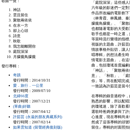
歌曲一覽：
「庭院深深」這些感人
六年級的影迷們一定對
神話
作品所改編的電影創下
雲且留住
（林青霞、林鳳嬌、秦
聚散兩依依
朦朧鳥朦朧」、「聚散
在水一方
也都隨著電影的大受歡
卻上心頭
歌手也都是一時之選，
詩意
等當時流行樂壇的指標
秋歌
視版的主題曲，許茹芸
我怎能離開你
情故事格外貼切，讓人
庭院深深
唱專輯」的想法產生時
月朦朧鳥朦朧
情電影主題曲」，在這
曲，包括瓊瑤首度編劇
發行專輯：
「神話」、「聚散兩依
奇蹟
意」、「秋歌」、「庭
發行時間：2014/10/31
你」等，而在配唱完成
愛．旅行．一公里
一致認為許茹芸是當今
發行時間：2009/07/10
北緯66度
在專輯的錄音過程中，
發行時間：2007/12/21
熟悉的影響，所以配唱
(單曲)好聽
的瓊瑤迷，除了喜歡看
發行時間：2007/04/12
選歌時爸媽便參與了許
許茹芸 (永遠的朋友典藏系列)
心進度，現在專輯尚未
發行時間：2007/02/14
然成了這張專輯的頭號
如果雲知道 (留聲經典復刻版)
留住』專輯的封面照拍