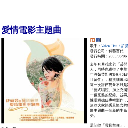
愛情電影主題曲
歌手：
Valen Hsu / 
發行公司：科藝百代
發行時間：2003/06/06
去年10月推出的『芸
人，同時也獲得了中華
年許茹芸即將於6月6
且留住』，精挑細選出
這一次許茹芸並不只是
「芸式唱腔」加上充滿
一個完整的紀錄。並再
陳珊妮擔任專輯製作，
這些大家熟悉且懷念的歌
影主題曲一個新的生命
受。
還記得「雲且留住」、