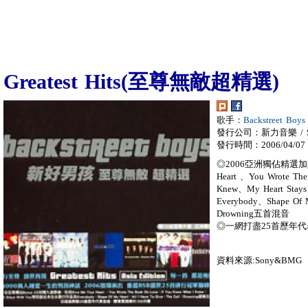
Greatest Hits(至尊無敵超精選)
歌手：
Backstreet Bo
發行公司：新力音樂 / So
發行時間：2006/04/07
◎2006亞洲獨佔精選加贈九首
Heart 、You Wrote Th
Knew、My Heart S
Everybody、Shape Of 
Drowning五首混音
◎一網打盡25首歷年代
資料來源:Sony&BMG