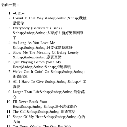
歌曲一覽：
--CD1--
I Want It That Way &nbsp;&nbsp;&nbsp;我就
是愛你
Everybody (Backstreet`s Back)
&nbsp;&nbsp;&nbsp;大家好！新好男孩回來
了
As Long As You Love Me
&nbsp;&nbsp;&nbsp;只要你愛我就好
Show Me The Meaning Of Being Lonely
&nbsp;&nbsp;&nbsp;寂寞真諦
Quit Playing Games (With My
Heart)&nbsp;&nbsp;&nbsp;拒絕再玩
We`ve Got It Goin` On &nbsp;&nbsp;&nbsp;
衝鋒陷陣
All I Have To Give &nbsp;&nbsp;&nbsp;付出
真愛
Larger Than Life&nbsp;&nbsp;&nbsp;刻骨銘
心
I`ll Never Break Your
Heart&nbsp;&nbsp;&nbsp;決不讓你傷心
The Call&nbsp;&nbsp;&nbsp;那通電話
Shape Of My Heart&nbsp;&nbsp;&nbsp;心的
方向
Get Down (You`re The One For Me)