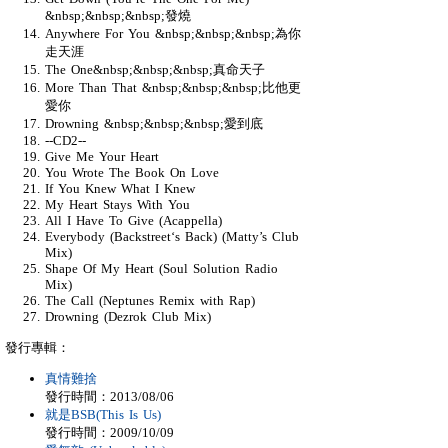
&nbsp;&nbsp;&nbsp;發燒
Anywhere For You &nbsp;&nbsp;&nbsp;為你
走天涯
The One&nbsp;&nbsp;&nbsp;真命天子
More Than That &nbsp;&nbsp;&nbsp;比他更
愛你
Drowning &nbsp;&nbsp;&nbsp;愛到底
--CD2--
Give Me Your Heart
You Wrote The Book On Love
If You Knew What I Knew
My Heart Stays With You
All I Have To Give (Acappella)
Everybody (Backstreet‘s Back) (Matty’s Club
Mix)
Shape Of My Heart (Soul Solution Radio
Mix)
The Call (Neptunes Remix with Rap)
Drowning (Dezrok Club Mix)
發行專輯：
真情難捨
發行時間：2013/08/06
就是BSB(This Is Us)
發行時間：2009/10/09