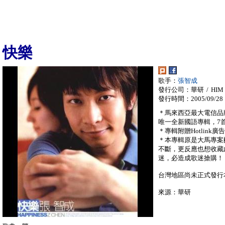
快樂
歌手：
張智成
發行公司：華研 / HIM
發行時間：2005/09/28
＊馬來西亞最大電信品牌H
唯一全新國語專輯，7
＊專輯附贈Hotlink
＊本專輯原是大馬專案
不斷，更反應也想收藏
迷，必造成歌迷搶購！
台灣地區尚未正式發行
來源：華研