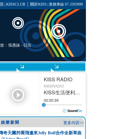
頁
KISSCLUB
關於KISS
|
│
| 業務專線 07-3393999
播放：
張惠妹
-
日出
娛樂新聞
更多內容>>
傳奇天團邦喬飛邀來Jelly Roll合作全新單曲