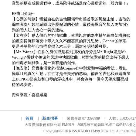
音樂的朋友成長過程中，成為陪伴或滿足你心靈所需的一股力量！』
EP曲目介紹~
【心動的時刻】輕鬆自在的吉他開場帶出整首歌的風格主軸，吉他的
編曲彈奏巧妙地鋪陳出等愛邂逅的心情，最後海豚音的加入更加?心
動的戀人注入會心一笑的連結。
【太在意】動人偷心的抒情歌曲，依舊以吉他為主軸的編曲架構將歌
的畫面從沉靜落寞中帶入久久不能忘懷的掙扎思緒，Connie的演唱
更是將單戀的心情描寫得入木三分，層次分明精采可期。
【Mr. Wrong】在你的身旁或是看到朋友的身旁是Mr. Right還是Mr.
Wrong？帶點小搖滾的民謠中快版歌曲，輕鬆詼諧的描寫出時下戀人
的相處矛盾關係，是一首有趣的創作。
【晚安吻】寫實生活化的描述Connie心中對愛和幸福的看法，看似
簡單且純真的互動，往往才是最美好的感動。俏皮的吉他和絃編曲加
上BONGO節奏鼓和口琴的穿梭其中，將會為每一個今天帶來甜蜜期
待的晚安吻。
資料來源：喜國娛樂
首頁
新血招募
|
|
| 業務專線 07-3393999 | 人數：3503534
大眾廣播股份有限公司 FM99.9 806高雄市前鎮區民權二路6號34樓之2 TEL
Copyright©2026 KISS RADIO FM99.9 Co.,Ltd. All rights rese