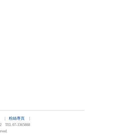
粉絲專頁
27 |
|
:07-3365888
rved.