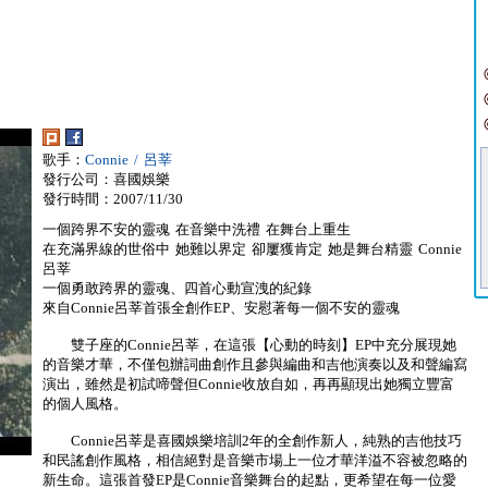
歌手：
Connie / 呂莘
發行公司：喜國娛樂
發行時間：2007/11/30
一個跨界不安的靈魂 在音樂中洗禮 在舞台上重生
在充滿界線的世俗中 她難以界定 卻屢獲肯定 她是舞台精靈 Connie
呂莘
一個勇敢跨界的靈魂、四首心動宣洩的紀錄
來自Connie呂莘首張全創作EP、安慰著每一個不安的靈魂
雙子座的Connie呂莘，在這張【心動的時刻】EP中充分展現她
的音樂才華，不僅包辦詞曲創作且參與編曲和吉他演奏以及和聲編寫
演出，雖然是初試啼聲但Connie收放自如，再再顯現出她獨立豐富
的個人風格。
Connie呂莘是喜國娛樂培訓2年的全創作新人，純熟的吉他技巧
和民謠創作風格，相信絕對是音樂市場上一位才華洋溢不容被忽略的
新生命。這張首發EP是Connie音樂舞台的起點，更希望在每一位愛