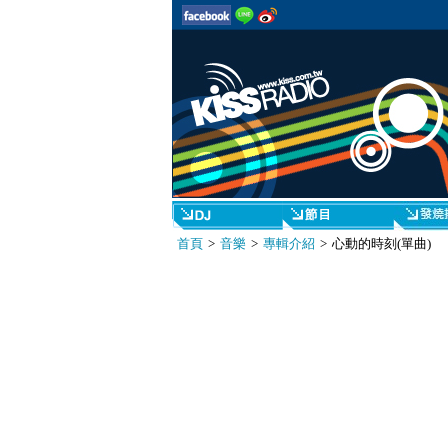
首頁
>
音樂
>
專輯介紹
> 心動的時刻(單曲)