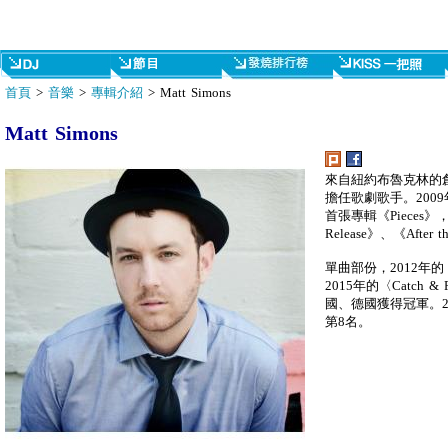
首頁
>
音樂
>
專輯介紹
> Matt Simons
Matt Simons
來自紐約布魯克林的創作
擔任歌劇歌手。2009年推
首張專輯《Pieces》，
Release》、《After 
單曲部份，2012年的
2015年的〈Catch & 
國、德國獲得冠軍。201
第8名。