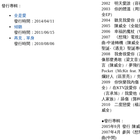
2002 明天愛誰（容
發行專輯：
2003 你的體溫（周渝
全EP）
全是愛
2004 聽見我愛你
發行時間：2014/04/11
2005 陳威全《全
傾聽
2006 幸福的魔杖（W
發行時間：2011/06/15
2007 《想飛》電
再見，單身
曲-中途轉機（陳威全）
發行時間：2010/08/06
聖誕-《遇見》聖誕專
2008 我會很愛你
像那麼勇敢（梁文音）
言（陳威全）/ 夢飛行，
Pocket（McKit feat
爛好人（區景亮）/ 
2009 你快樂我內
全）/ 在KTV說愛你
（言承旭）/ 我愛他
人家族）/ 舔傷（龔
2010 二度戀愛（
威全）
●發行專輯：
2005年9月 發行 
2007年4月 參與《
曲(中間)