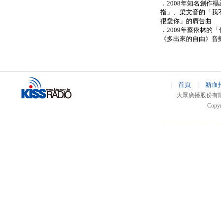
．2008年知名創作
指」、梁文音的「我
很愛你」的廣告曲
．2009年蔡依林的
《多出來的自由》音
首頁
新血
|
|
大眾廣播股份有限公司 
Copyr
51relaw
300714
nfc ta