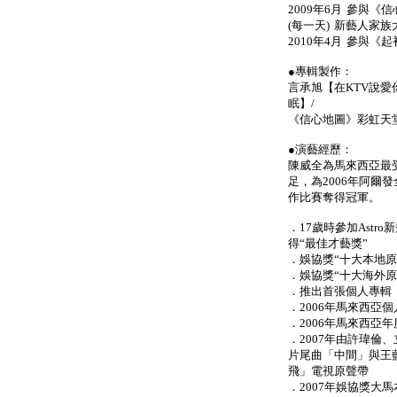
2009年6月 參與《
(每一天) 新藝人家族
2010年4月 參與《
●專輯製作：
言承旭【在KTV說愛你
眠】/
《信心地圖》彩虹天堂
●演藝經歷：
陳威全為馬來西亞最
足，為2006年阿爾
作比賽奪得冠軍。
．17歲時參加Ast
得“最佳才藝獎”
．娛協獎“十大本地原創歌
．娛協獎“十大海外原
．推出首張個人專輯
．2006年馬來西亞
．2006年馬來西亞
．2007年由許瑋倫
片尾曲「中間」與王
飛」電視原聲帶
．2007年娛協獎大