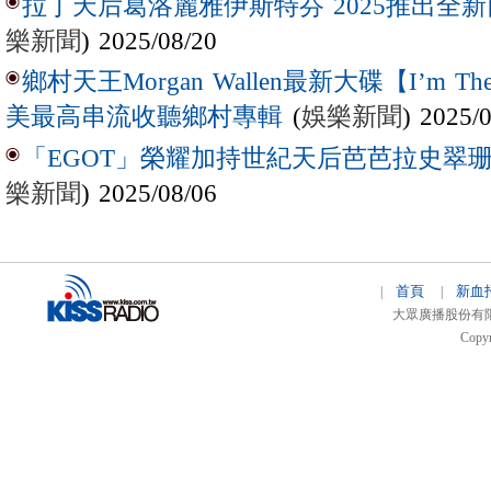
拉丁天后葛洛麗雅伊斯特芬 2025推出全新西
樂新聞
) 2025/08/20
鄉村天王Morgan Wallen最新大碟【I’m The
(
娛樂新聞
) 2025/
美最高串流收聽鄉村專輯
「EGOT」榮耀加持世紀天后芭芭拉史翠珊 
樂新聞
) 2025/08/06
首頁
新血
|
|
大眾廣播股份有限公司 
Copyr