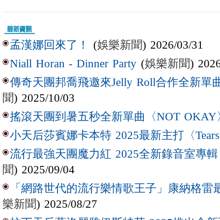
(
娛樂新聞
) 2026/03/31
孟漢娜回來了！
(
娛樂新聞
) 202
Niall Horan - Dinner Party
傳奇天團邦喬飛邀來Jelly Roll合作全新單曲〈L
聞
) 2025/10/03
搖滾天團到暑五秒全新單曲〈NOT OKAY
小天后莎賓娜卡本特 2025最新主打〈Tear
流行最強天團魔力紅 2025全新錄音室專輯【Lov
聞
) 2025/09/04
「網路世代的流行樂情歌王子」康納格雷最新作
樂新聞
) 2025/08/27