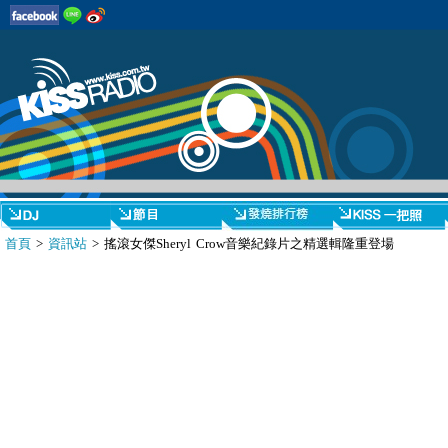
首頁
>
資訊站
> 搖滾女傑Sheryl Crow音樂紀錄片之精選輯隆重登場