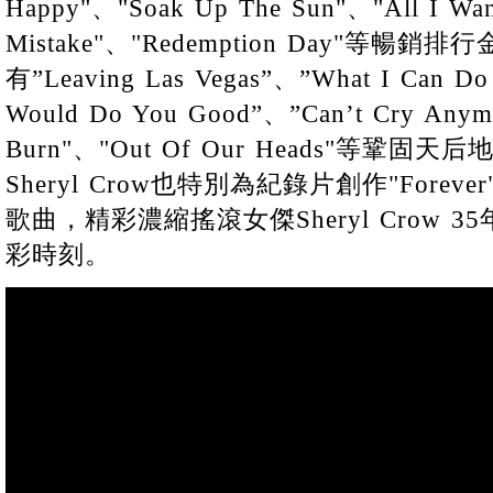
Happy"、"Soak Up The Sun"、"All I Wa
Mistake"、"Redemption Day"等暢
有”Leaving Las Vegas”、”What I Can Do
Would Do You Good”、”Can’t Cry Anym
Burn"、"Out Of Our Heads"等鞏
Sheryl Crow也特別為紀錄片創作"Forever"、
歌曲，精彩濃縮搖滾女傑Sheryl Crow
彩時刻。