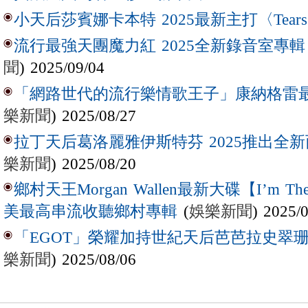
小天后莎賓娜卡本特 2025最新主打〈Tear
流行最強天團魔力紅 2025全新錄音室專輯【Lov
聞
) 2025/09/04
「網路世代的流行樂情歌王子」康納格雷最新作
樂新聞
) 2025/08/27
拉丁天后葛洛麗雅伊斯特芬 2025推出全新西
樂新聞
) 2025/08/20
鄉村天王Morgan Wallen最新大碟【I’m The
(
娛樂新聞
) 2025/
美最高串流收聽鄉村專輯
「EGOT」榮耀加持世紀天后芭芭拉史翠珊 
樂新聞
) 2025/08/06