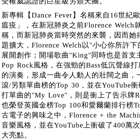
受權威認證的巨星級另類天團。
新專輯【Dance Fever】名稱來自16
瘟疫」，在新冠肺炎之前Florence Wel
稱，而新冠肺炎當時突然的來襲，因而她
題擴大，Florence Welch以"小心你
展開創作；開場歌曲"King"同時也是首
Pop Rock風格，在強勁的Bass低沉聲
的演奏，形成一曲令人動人的壯闊之曲，
滾/另類單曲榜的Top 30，並在YouTub
打單曲的"My Love"，則是衝上了告示牌Rock
也榮登英國金榜Top 100和愛爾蘭排行榜T
古電子的興味之中，Florence + the Ma
音樂風格，並在YouTube上衝破了400
大亮點。