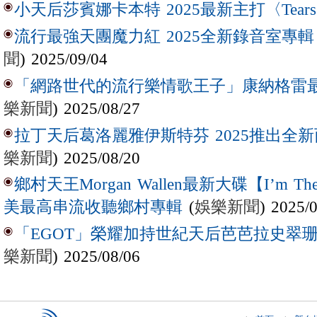
小天后莎賓娜卡本特 2025最新主打〈Tear
流行最強天團魔力紅 2025全新錄音室專輯【Lov
聞
) 2025/09/04
「網路世代的流行樂情歌王子」康納格雷最新作
樂新聞
) 2025/08/27
拉丁天后葛洛麗雅伊斯特芬 2025推出全新西
樂新聞
) 2025/08/20
鄉村天王Morgan Wallen最新大碟【I’m The
(
娛樂新聞
) 2025/
美最高串流收聽鄉村專輯
「EGOT」榮耀加持世紀天后芭芭拉史翠珊 
樂新聞
) 2025/08/06