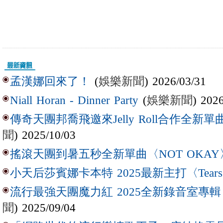
(
娛樂新聞
) 2026/03/31
孟漢娜回來了！
(
娛樂新聞
) 202
Niall Horan - Dinner Party
傳奇天團邦喬飛邀來Jelly Roll合作全新單曲〈L
聞
) 2025/10/03
搖滾天團到暑五秒全新單曲〈NOT OKAY
小天后莎賓娜卡本特 2025最新主打〈Tear
流行最強天團魔力紅 2025全新錄音室專輯【Lov
聞
) 2025/09/04