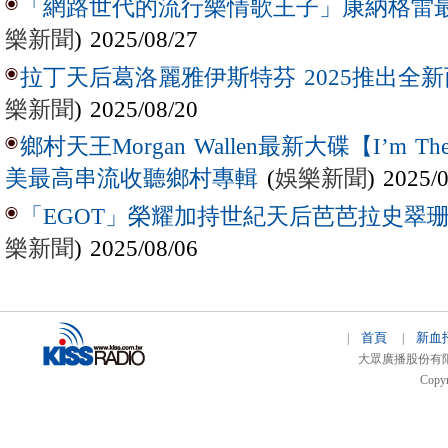
「網路世代的流行樂情歌王子」康納格雷最新作
樂新聞
) 2025/08/27
拉丁天后葛洛麗雅伊斯特芬 2025推出全新西
樂新聞
) 2025/08/20
鄉村天王Morgan Wallen最新大碟【I’m The
(
娛樂新聞
) 2025/
美最高串流收聽鄉村專輯
「EGOT」榮耀加持世紀天后芭芭拉史翠珊 
樂新聞
) 2025/08/06
首頁
新血
|
|
大眾廣播股份有限公司 
Copyr