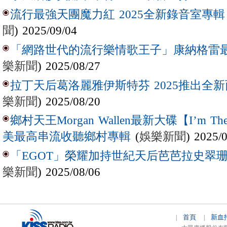
流行最強天團魔力紅 2025全新錄音室專輯【Lov
聞
) 2025/09/04
「網路世代的流行樂情歌王子」康納格雷最新作
樂新聞
) 2025/08/27
拉丁天后葛洛麗雅伊斯特芬 2025推出全新西
樂新聞
) 2025/08/20
鄉村天王Morgan Wallen最新大碟【I’m The
(
娛樂新聞
) 2025/
美最高串流收聽鄉村專輯
「EGOT」榮耀加持世紀天后芭芭拉史翠珊 
樂新聞
) 2025/08/06
首頁
新血
|
|