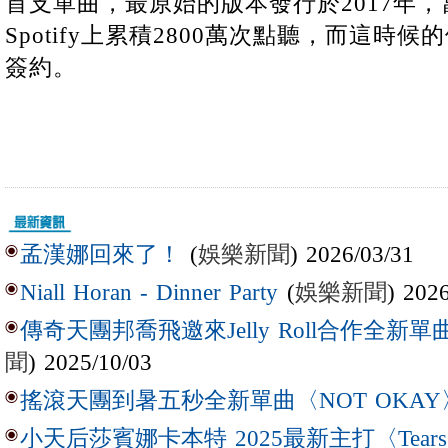
首支單曲，最原始的版本發行於2017年
Spotify上累積2800萬次點聽，而這時
簽約。
(
娛樂新聞
) 2026/03/31
孟漢娜回來了！
(
娛樂新聞
) 202
Niall Horan - Dinner Party
傳奇天團邦喬飛邀來Jelly Roll合作全新單曲〈L
聞
) 2025/10/03
搖滾天團到暑五秒全新單曲〈NOT OKAY
小天后莎賓娜卡本特 2025最新主打〈Tear