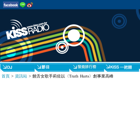
首頁
>
資訊站
> 饒舌女歌手莉佐以〈Truth Hurts〉創事業高峰