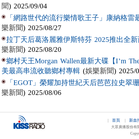
聞
) 2025/09/04
「網路世代的流行樂情歌王子」康納格雷最新作
樂新聞
) 2025/08/27
拉丁天后葛洛麗雅伊斯特芬 2025推出全新西
樂新聞
) 2025/08/20
鄉村天王Morgan Wallen最新大碟【I’m The
(
娛樂新聞
) 2025/
美最高串流收聽鄉村專輯
「EGOT」榮耀加持世紀天后芭芭拉史翠珊 
樂新聞
) 2025/08/06
首頁
新血
|
|
大眾廣播股份有限公司 
Copyr