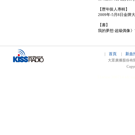
【歷年個人專輯】
2009年-5月8日金
【書】
我的夢想‧超級偶像》
首頁
新血
|
|
大眾廣播股份有限公司 
Copyr
51relaw
300714
nfc ta