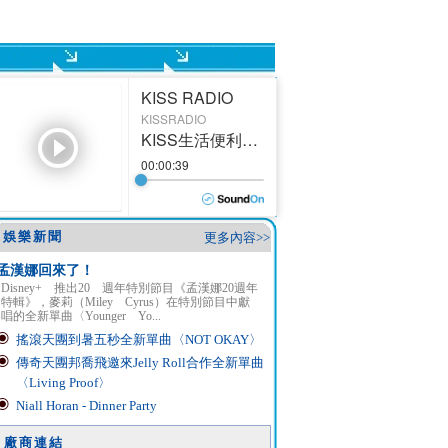
娛樂新聞
更多內容>>
孟漢娜回來了！
Disney+ 推出20 週年特別節目《孟漢娜20週年
特輯》，麥莉（Miley Cyrus）在特別節目中獻
唱的全新單曲〈Younger Yo...
搖滾天團到暑五秒全新單曲〈NOT OKAY〉
傳奇天團邦喬飛邀來Jelly Roll合作全新單曲
〈Living Proof〉
Niall Horan - Dinner Party
廠商連結