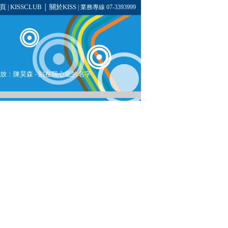
頁
KISSCLUB
關於KISS
|
│
| 業務專線 07-3393999
在播放：陳昊森 - 刻在我心底的名字