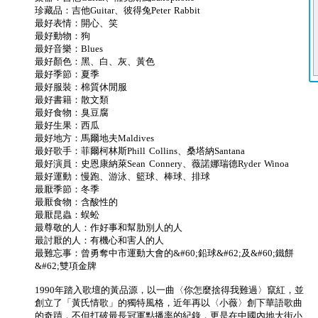
珍藏品：吉他Guitar、彼得兔Peter Rabbit
最好表情：開心、笑
最好動物：狗
最好音樂：Blues
最好顏色：黑、白、灰、黃色
最好季節：夏季
最好服裝：棉質休閒服
最好書籍：散文類
最好食物：臭豆腐
最好生果：西瓜
最好地方：馬爾地夫Maldives
最好歌手：菲爾柯林斯Phill Collins、桑塔納Santana
最好演員：史恩康納萊Sean Connery、薇諾娜瑞德Ryder Winoa
最好運動：慢跑、游泳、籃球、棒球、排球
最厭季節：冬季
最厭食物：含酸性的
最厭昆蟲：蜈蚣
最尊敬的人：作好事和幫肋別人的人
最討厭的人：有機心和害人的人
最難忘事：曾勇奪中市運動大會的&#60;鉛球&#62;及&#60;鐵餅
&#62;雙項金牌
1990年踏入歌壇的黃品源，以一曲〈你怎麼捨得我難過〉竄紅，並
創立了「黃氏情歌」的獨特風格，近年再以〈小薇〉創下華語歌曲
的奇蹟，不但打破最長冠軍點播率的紀錄，更是在中國內地大街小