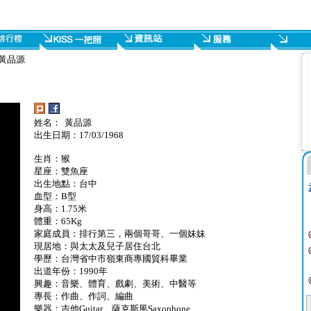
/ 黃品源
姓名： 黃品源
出生日期：17/03/1968
生肖：猴
星座：雙魚座
出生地點：台中
血型：B型
身高：1.75米
體重：65Kg
家庭成員：排行第三，兩個哥哥、一個妹妹
現居地：與太太及兒子居住台北
學歷：台灣省中市嶺東商專國貿科畢業
出道年份：1990年
興趣：音樂、體育、戲劇、美術、中醫等
專長：作曲、作詞、編曲
樂器：吉他Guitar、薩克斯風Saxophone