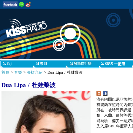
首頁
>
音樂
>
專輯介紹
> Dua Lipa / 杜娃黎波
Dua Lipa / 杜娃黎波
流有阿爾巴尼亞族的
有能夠在短時間內鎖
所在，被時尚界評選
黎、米蘭、倫敦等秀場
能寫歌、備妥一副好
先入席BBC年度新人風