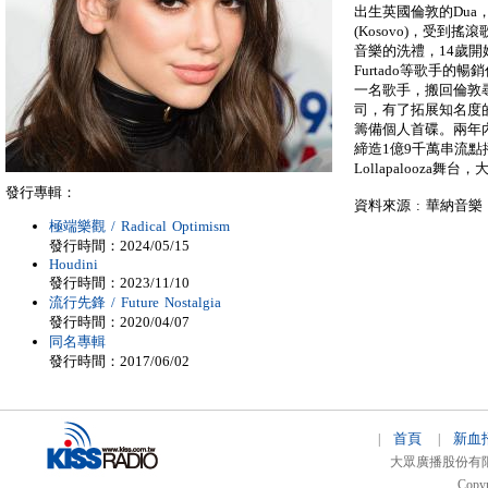
出生英國倫敦的Du
(Kosovo)，受到搖滾
音樂的洗禮，14歲開始翻唱鍾
Furtado等歌手的暢
一名歌手，搬回倫敦
司，有了拓展知名度的
籌備個人首碟。兩年內
締造1億9千萬串流
Lollapalooza舞
發行專輯：
資料來源 : 華納音樂
極端樂觀 / Radical Optimism
發行時間：2024/05/15
Houdini
發行時間：2023/11/10
流行先鋒 / Future Nostalgia
發行時間：2020/04/07
同名專輯
發行時間：2017/06/02
首頁
新血
|
|
大眾廣播股份有限公司 
Copyr