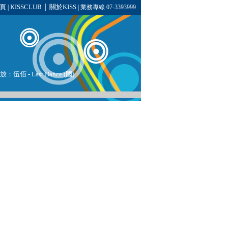
頁
KISSCLUB
關於KISS
|
│
| 業務專線 07-3393999
播放：
伍佰
-
Last Dance (國)