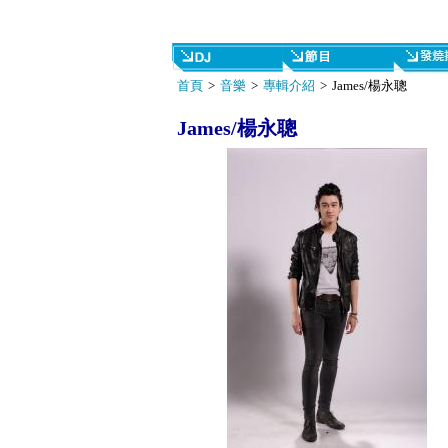
首頁
>
音樂
>
專輯介紹
> James/楊永聰
James/楊永聰