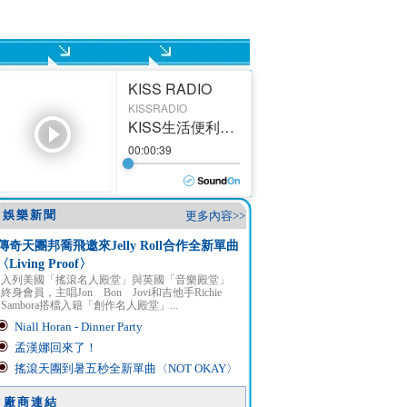
娛樂新聞
更多內容>>
傳奇天團邦喬飛邀來Jelly Roll合作全新單曲
〈Living Proof〉
入列美國「搖滾名人殿堂」與英國「音樂殿堂」
終身會員，主唱Jon Bon Jovi和吉他手Richie
Sambora搭檔入籍「創作名人殿堂」...
Niall Horan - Dinner Party
孟漢娜回來了！
搖滾天團到暑五秒全新單曲〈NOT OKAY〉
廠商連結