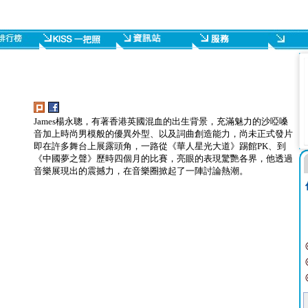
James楊永聰，有著香港英國混血的出生背景，充滿魅力的沙啞嗓
音加上時尚男模般的優異外型、以及詞曲創造能力，尚未正式發片
即在許多舞台上展露頭角，一路從《華人星光大道》踢館PK、到
《中國夢之聲》歷時四個月的比賽，亮眼的表現驚艷各界，他透過
音樂展現出的震撼力，在音樂圈掀起了一陣討論熱潮。