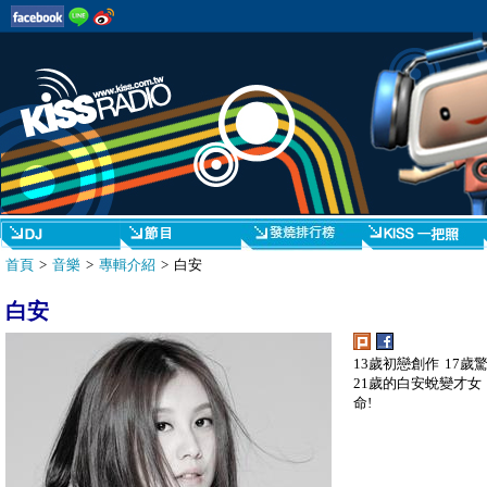
首頁
>
音樂
>
專輯介紹
> 白安
白安
13歲初戀創作 17歲
21歲的白安蛻變才
命!