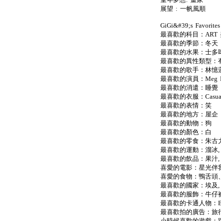
展望 : 一帆風順
GiGi&#39;s Favori
最喜歡的科目：ART
最喜歡的季節：冬天
最喜歡的水果：士多
最喜歡的異性類型：
最喜歡的歌手：林憶蓮
最喜歡的演員：Meg R
最喜歡的消遣：睡覺
最喜歡的衣服：Casual
最喜歡的表情：笑
最喜歡的地方：屋企
最喜歡的動物：狗
最喜歡的顏色：白
最喜歡的零食：朱古力,
最喜歡的運動：溜冰,
最喜歡的飲品：果汁,
喜愛的電影：星光伴
喜愛的食物：鴨舌頭
最喜歡的國家：埃及,
最喜歡的服飾：牛仔
最喜歡的卡通人物：BE
最喜歡拍的廣告：旅
小時候喜歡的遊戲：