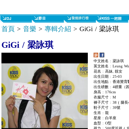
首頁
>
音樂
>
專輯介紹
> GiGi / 梁詠琪
GiGi / 梁詠琪
中文姓名 : 梁詠琪
英文姓名 : Leung Wing
花名 : 高妹, 靚女
出生日期 : 25-03
出生地點 : 香港贊育
出生磅數 : 4磅重
身高 : 176cm
衣服尺寸 : M
褲子尺寸 : 38 ( 腿長
鞋子尺寸 : 39號
生肖 : 龍
星座 : 白羊座
血型 : O型
視力 : 500度近視 ( 