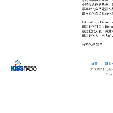
小時候喜歡的角色：
最喜歡的自己電影作
最喜歡的自己歌曲作品
GiGi&#39;s Disfa
最討厭的科目：Histo
最討厭的天氣：濕淋淋
最討厭的人：自大的
資料來源:豐華
首頁
新血
|
|
大眾廣播股份有限公司 
Copyr
51relaw
300714
nfc ta