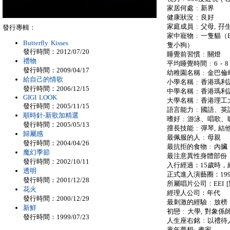
家居何處 : 新界
健康狀況 : 良好
家庭成員 : 父母, 孖
發行專輯：
家中寵物 : 一隻貓
Butterfly Kisses
隻小狗）
發行時間：2012/07/20
睡覺前習慣 : 關燈
禮物
平均睡覺時間 : 6 - 8
發行時間：2009/04/17
幼稚園名稱 : 金巴
給自己的情歌
小學名稱 : 香港瑪利諾小學
發行時間：2006/12/15
中學名稱 : 香港瑪利諾中學
GIGI LOOK
大學名稱 : 香港理工大
發行時間：2005/11/15
語言能力 : 國語、
順時針-新歌加精選
嗜好 : 游泳、唱歌
發行時間：2005/05/13
擅長技能 : 彈琴, 結他
歸屬感
最佩服的人 : 母親
發行時間：2004/04/26
最抗拒的食物 : 內臟
魔幻季節
最注意異性身體部份 :
發行時間：2002/10/11
入行經過：15歲時
透明
正式進入演藝圈：19
發行時間：2001/12/28
所屬唱片公司：EEI [製
花火
經理人公司：年代
發行時間：2000/12/29
最刺激的經驗 : 放榜 (
新鮮
初戀 : 大學, 對象係
發行時間：1999/07/23
人生座右銘 : 以禮待
童年夢想: 畫家