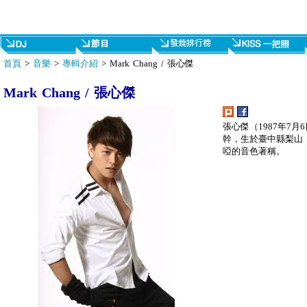
首頁
>
音樂
>
專輯介紹
> Mark Chang / 張心傑
Mark Chang / 張心傑
張心傑（1987年7
幹，生於臺中縣梨山
啞的音色著稱。