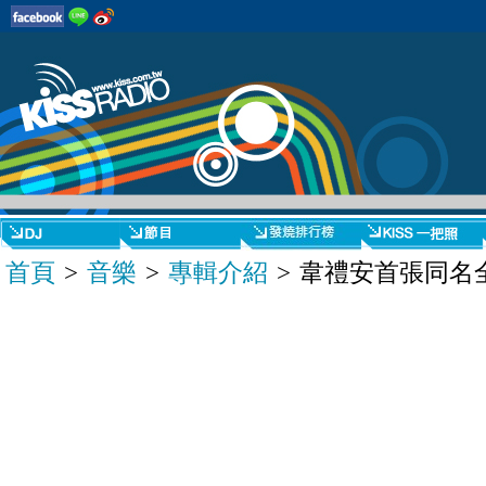
首頁
>
音樂
>
專輯介紹
> 韋禮安首張同名