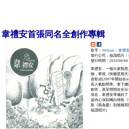
韋禮安首張同名全創作專輯
歌手：
William / 韋禮
發行公司：福茂唱片 / LI
發行時間：2010/06/04
韋禮安，一個大家熟悉
物，華視《快樂星期天
首歌)自2007年開始在s
高人氣點閱率。拿下總
創作，甚至悄悄在全台各大
現在，韋禮安準備好了
波內心深刻獨白情歌《
歌《因為愛》則號稱荷
福茂唱片)