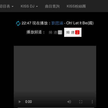
S 節目表
KISS DJ
曲目查詢
KISS粉絲團
22:47 現在播放：
劉思涵
- Oh! Let It Be(國)
播放頻道：