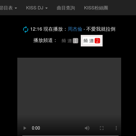
S 節目表
KISS DJ
曲目查詢
KISS粉絲團
12:16 現在播放：
周杰倫
- 不愛我就拉倒
播放頻道：