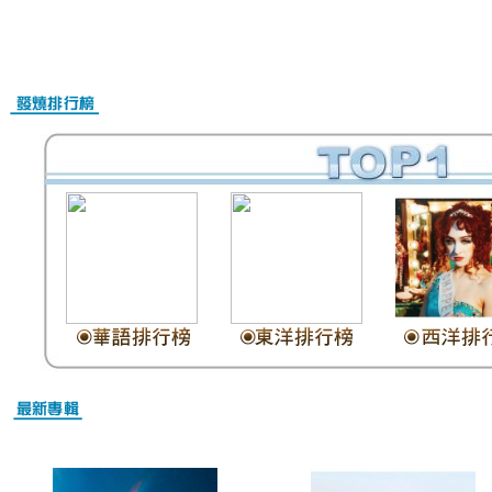
Nike Air Max Online Shop
Christian Louboutin Schuhe Outlet
Christian Louboutin Schuhe Damen
Christian Louboutin outlet
Nike Air Max Kaufen Schweiz
Billig Nike Air Max