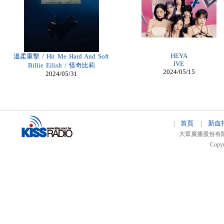
Billig Christian Louboutin
billige moncler jacken zürich
billiga air max herr
Louboutin Shoes Outlet
Moncler Jas heren
Cheap Louboutin Ankle Boots
moncler Online Kaufen
HEYA
溫柔重擊 / Hit Me Hard And Soft
IVE
Billie Eilish / 怪奇比莉
2024/05/15
2024/05/31
首頁
新血
|
|
大眾廣播股份有限公司 
Copyr