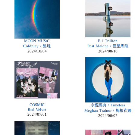
Billiga Nike
Billiga Moncler Jacka
Longchamp Pas Cher
Billiga Nike Air Max
moncler online shop
cheap mbt shoes
moncler jas heren
billig adidas yeezy
longchamp outlet uk
MOON MUSiC
F-1 Trillion
Cheap Longchamp Bags
Coldplay / 酷玩
Post Malone / 巨星馬龍
Christian Louboutin Homme pas cher
2024/10/04
2024/08/16
cheap Lace Front Wigs
Nike Billig
moncler Daunenmantel damen
Moncler Jacken Herren
Billig Moncler dam
Billig moncler
Louboutin Schuhe Outlet
Christian Louboutin Schuhe Kaufen
louboutin schuhe sale
Billig Christian Louboutin Schuhe
louboutin Schuhe Shop
COSMIC
永恆經典 / Timeless
Damen Moncler Jacken
Red Velvet
Meghan Trainor / 梅根崔娜
Christian Louboutin Online Shop
2024/07/01
2024/06/07
Adidas Online Shop Schweiz
Longchamp pliage pas cher
moncler outlet zürich
Günstige Nike Air Max