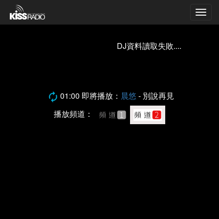
Togg
navig
DJ資料讀取失敗....
01:00 即將播放：
晨悠
- 別說再見
播放頻道：