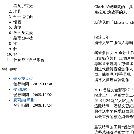
看見那道光
Clock 呈現時間的工具
玩具
克拉克 說故事的人
分手進行曲
懷舊
就讓我們「Listen to
康復
等不及去愛
暌違 3年
躺著也中槍
潘裕文第二張個人專輯 「Li
洞
針
嶄新潘裕文 x 全新工
好
自資獨立製作/11個月
什麼都得自己學會
專輯音樂統籌：彭學斌
新生代優質音樂創作人 
發行專輯：
惠、陳穎見 聯手呈現
聽克拉克說
潘裕文首度寫詞創作
發行時間：2012/11/30
夢.想.家
2012潘裕文全新專輯「Lis
發行時間：2009/10/02
暌違三年，潘裕文第二張個人
夏雨詩(單曲)
在10月26號跟大家見
發行時間：2008/10/24
這段時間，潘裕文更細
將生活中的感受藉由最
裡最重要的核心與最希
呈現時間的工具=說故
這些感觸讓潘裕文從「