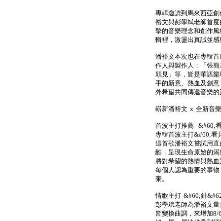
專輯邀請到馬來西亞創
裕文與彭學斌老師首度
摯的音樂理念和創作風
輯裡，激盪出真誠並感
潘裕文本次也在專輯首
作人與製作人：「張簡君
穎見」等，皆是華語樂
手的新意、熱血及創意
外希望共同傳遞音樂的
嶄新潘裕文 x 全新音
首波主打推薦- &#60
專輯首波主打&#60;看見
這首歌潘裕文嘗試用直
酷，呈現生命原始的渴
將對希望的熱情與熱血
每個人認為重要的事物
棄。
情歌主打 &#60;針&#
彭學斌老師為潘裕文量
皆變換曲調，來增加8