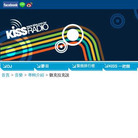
首頁
>
音樂
>
專輯介紹
> 聽克拉克說