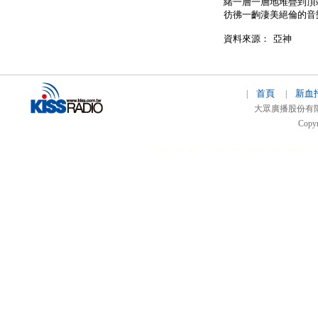
緒一層一層地堆疊到頂
彷彿一齣淒美絕倫的音
資料來源： 亞神
首頁
新血
|
|
大眾廣播股份有限公司 
Copyr
51relaw
300714
nfc tag
smart card smart
hi