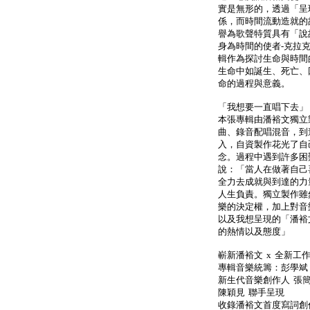
實是無形的，透過「呈
係，而時間流動造就的
譽為歌聲特質具有「說
身為時間的使者-克拉克
輯作為探討生命與時間
生命中如誕生、死亡、
命的過程與意義。
「我想要一直唱下去」
本張專輯由潘裕文獨立
曲、錄音配唱混音，到
入，自資製作花光了自
念。過程中遇到許多困
說：「當人在做著自己
全力去成就與到達的力
人生負責。獨立製作雖
樂的決定權，加上對音
以及我想呈現的「潘裕
的熱情以及態度」
嶄新潘裕文 x 全新工
專輯音樂統籌：彭學斌 
新生代音樂創作人 張簡
陳穎見 聯手呈現
收錄潘裕文首度寫詞創