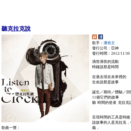
聽克拉克說
歌手：
潘裕文
發行公司：亞神
發行時間：2012/11/30
滴答滴答的流動
時鐘說那是時間
在過去現在未來裡的
生命說那是故事
誕生／期待／體驗／回憶
11個它們的故事
聽 時間的使者 克拉克
呈現時間的工具是時鐘
說故事的人是克拉克，
歌曲一覽：
義，